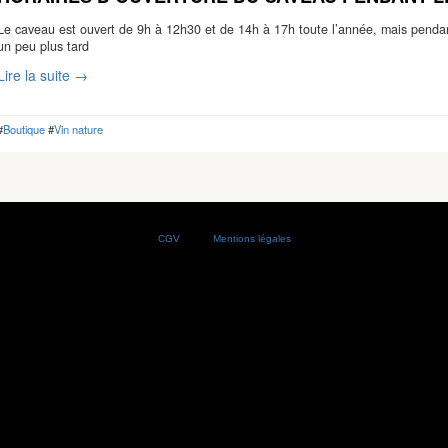
Le caveau est ouvert de 9h à 12h30 et de 14h à 17h toute l’année, mais pendan
un peu plus tard
Lire la suite →
#
Boutique
#
Vin nature
CGV
Mentions légales