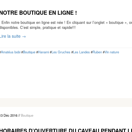
NOTRE BOUTIQUE EN LIGNE !
Enfin notre boutique en ligne est née ! En cliquant sur l’onglet « boutique », 
disponibles. C’est simple, pratique et rapide!!!
Lire la suite →
#
Amatéus bobi
#
Boutique
#
Hanami
#
Les Gruches
#
Les Landes
#
Ruben
#
Vin nature
13 Déc 2016
//
Boutique
HORAIRES D’OUVERTURE DU CAVEAU PENDANT L