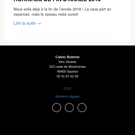
Nous voilà déjà à la fin de l’année 2018 ! La cave part en
vacances, mais le caveau reste ouvert
Lire la suite →
Calvez Bobinet
Vins Vivants
315 route de Montsoreau
49400 Saumur
02 41 67 62 50
CGV
Mentions légales