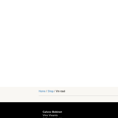
Home
/
Shop
/ Vin rosé
Calvez Bobinet
Vins Vivants