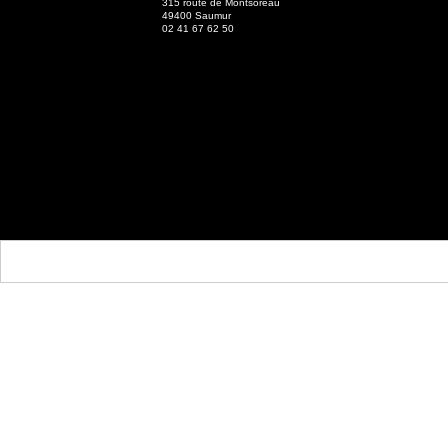
315 route de Montsoreau
49400 Saumur
02 41 67 62 50